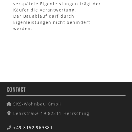
verspätete Eigenleistungen trägt der
Käufer die Verantwortung.
Der Bauablauf darf durch
Eigenleistungen nicht behindert
werden.
VORHERIGER BEITRAG: BAUWEISE |
NÄCHSTER BEITRA
ZURÜCK
WEITER
KONTAKT
SKS-Wohnbau GmbH
Lehrstraße 19 82211 Herrsching
+49 8152 969881