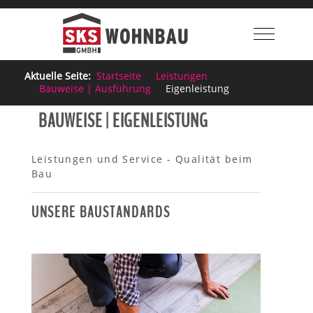
Mobile M
Aktuelle Seite:
Startseite
Leistungen
Bauweise | Ausführung
Eigenleistung
BAUWEISE | EIGENLEISTUNG
Leistungen und Service - Qualität beim
Bau
UNSERE BAUSTANDARDS