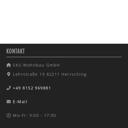
VORHERIGER BEITRAG: BAUWEISE
NÄCHSTER BEITRA
ZURÜCK
WEITER
KONTAKT
SKS-Wohnbau GmbH
Lehrstraße 19 82211 Herrsching
+49 8152 969881
E-Mail
Mo-Fr: 9:00 - 17:00